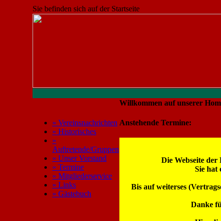
Sie befinden sich auf der Startseite
Willkommen auf unserer Home
» Vereinsnachrichten
Anstehende Termine:
» Historisches
»
Auftretende/Gruppen
» Unser Vorstand
Die Webseite der
» Termine
Sie hat
» Mitgliederservice
» Links
Bis auf weiterses (Vertrag
» Gästebuch
Danke fü